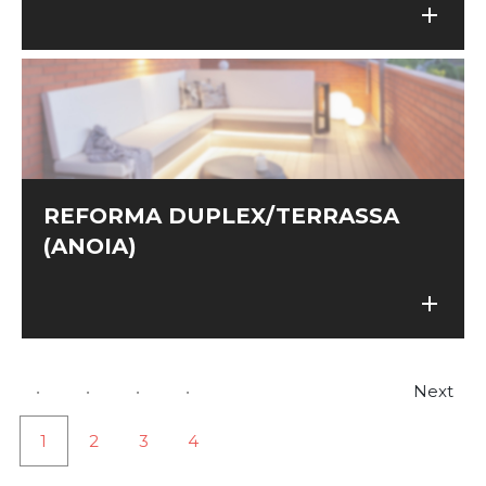
add
add
REFORMA DUPLEX/TERRASSA
(ANOIA)
add
add
Next
1
2
3
4