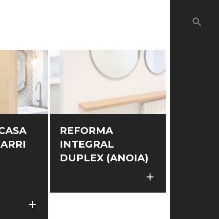
search
CASA
REFORMA
BARRI
INTEGRAL
DUPLEX (ANOIA)
add
add
add
add