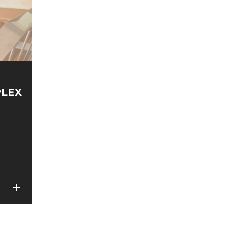
PLEX
add
add