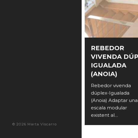
REBEDOR
VIVENDA DÚ
IGUALADA
(ANOIA)
Rebedor vivenda
dúplex-Igualada
(Anoia) Adaptar una
escala modular
existent al…
© 2026 Marta Viscarro