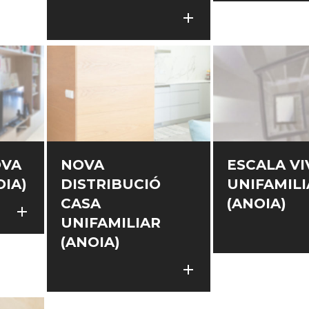
add
add
OVA
NOVA
ESCALA V
OIA)
DISTRIBUCIÓ
UNIFAMILI
CASA
(ANOIA)
add
add
UNIFAMILIAR
(ANOIA)
add
add