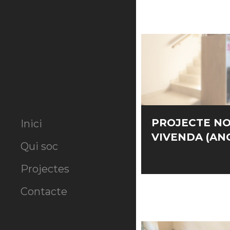
PROJECTE N
Inici
VIVENDA (AN
Qui soc
Projectes
Contacte