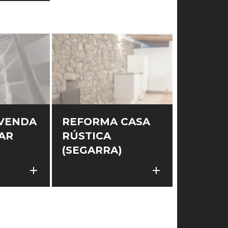
IVENDA
REFORMA CASA
AR
RÚSTICA
(SEGARRA)
Instagram
add
add
add
add