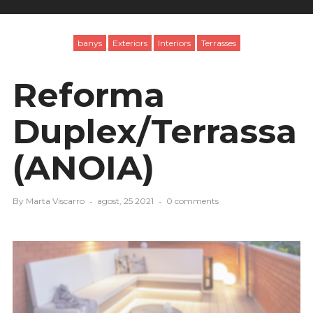
banys
Exteriors
Interiors
Terrasses
Reforma
Duplex/Terrassa
(ANOIA)
By
Marta Viscarro
agost, 25 2021
0 comments