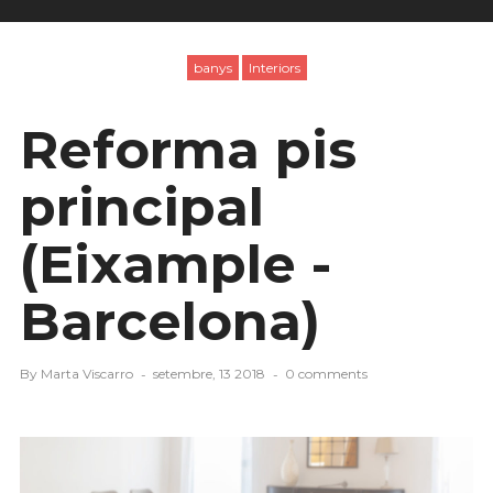
banys
Interiors
Reforma pis
principal
(Eixample -
Barcelona)
By
Marta Viscarro
setembre, 13 2018
0 comments