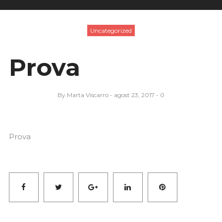
Uncategorized
Prova
By
Marta Viscarro
agost 23, 2017
0
Prova
Facebook
Twitter
Google+
LinkedIn
Pinterest