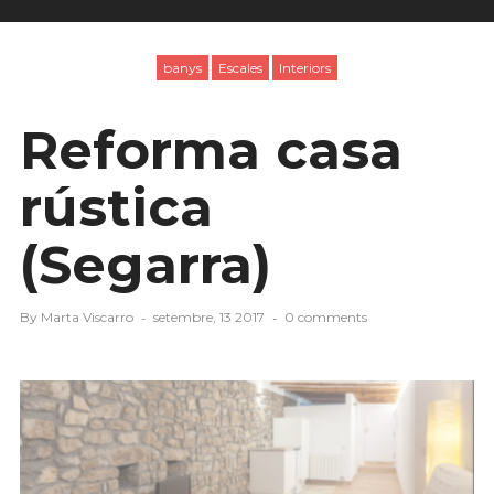
banys
Escales
Interiors
Reforma casa
rústica
(Segarra)
By
Marta Viscarro
setembre, 13 2017
0 comments